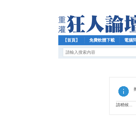
【首頁】
免費軟體下載
電腦
請稍候...