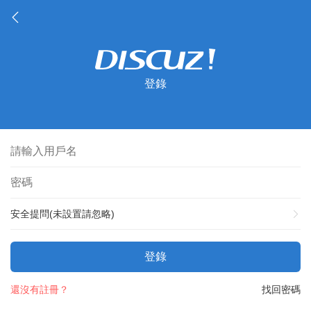
登錄
安全提問(未設置請忽略)
登錄
還沒有註冊？
找回密碼