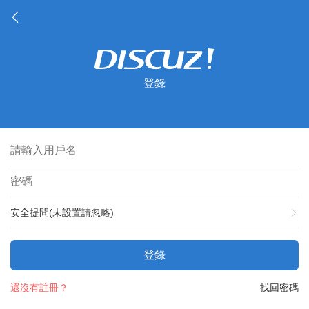
登錄
安全提問(未設置請忽略)
登錄
還沒有註冊？
找回密碼