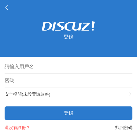
登錄
安全提問(未設置請忽略)
登錄
還沒有註冊？
找回密碼