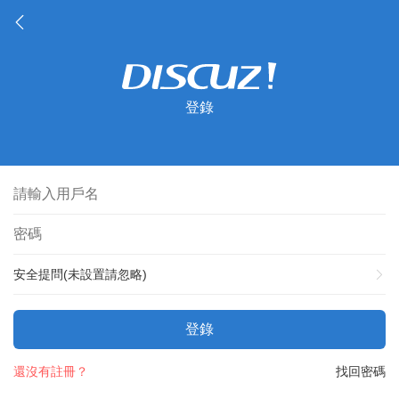
登錄
安全提問(未設置請忽略)
登錄
還沒有註冊？
找回密碼