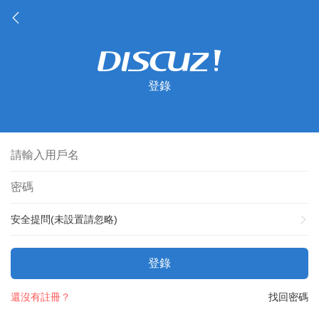
登錄
安全提問(未設置請忽略)
登錄
還沒有註冊？
找回密碼