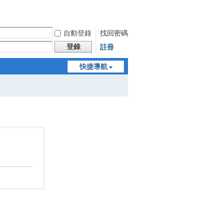
自動登錄
找回密碼
登錄
註冊
快捷導航