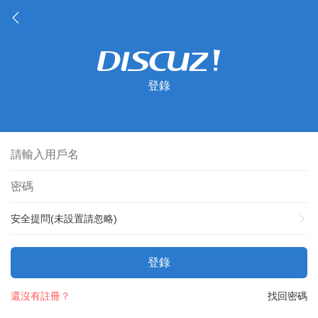
登錄
安全提問(未設置請忽略)
登錄
還沒有註冊？
找回密碼