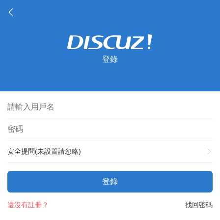
登錄
安全提問(未設置請忽略)
登錄
還沒有註冊？
找回密碼