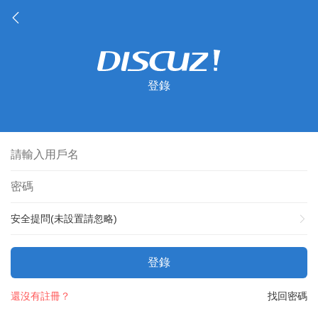
登錄
安全提問(未設置請忽略)
登錄
還沒有註冊？
找回密碼