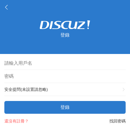
登錄
安全提問(未設置請忽略)
登錄
還沒有註冊？
找回密碼