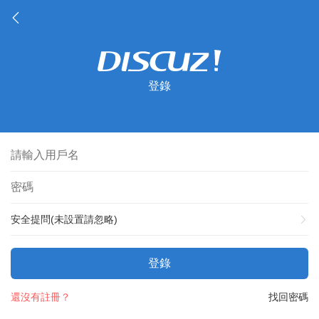
登錄
安全提問(未設置請忽略)
登錄
還沒有註冊？
找回密碼