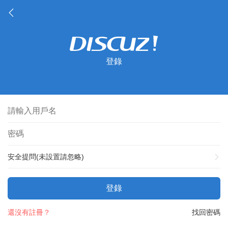
登錄
安全提問(未設置請忽略)
登錄
還沒有註冊？
找回密碼