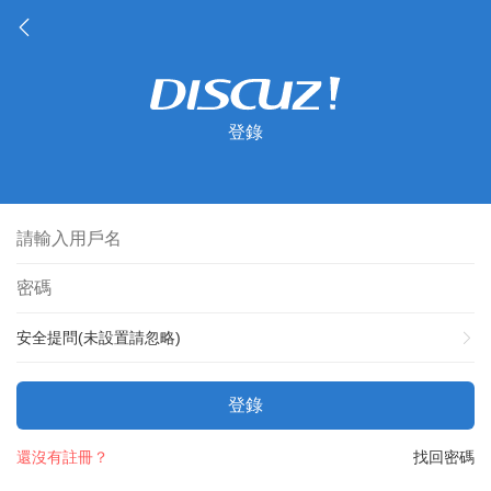
登錄
安全提問(未設置請忽略)
登錄
還沒有註冊？
找回密碼