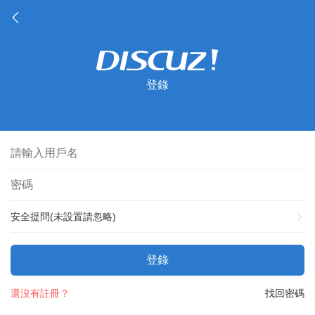
登錄
安全提問(未設置請忽略)
登錄
還沒有註冊？
找回密碼