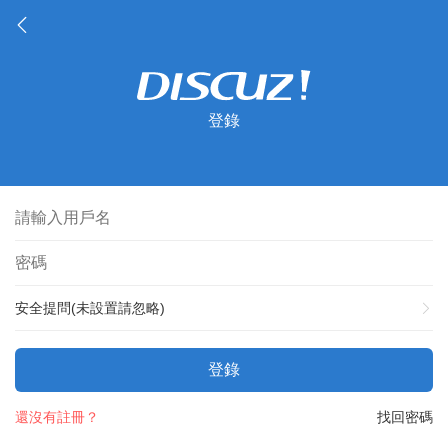
登錄
安全提問(未設置請忽略)
登錄
還沒有註冊？
找回密碼