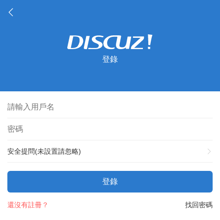
登錄
安全提問(未設置請忽略)
登錄
還沒有註冊？
找回密碼