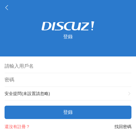
登錄
安全提問(未設置請忽略)
登錄
還沒有註冊？
找回密碼