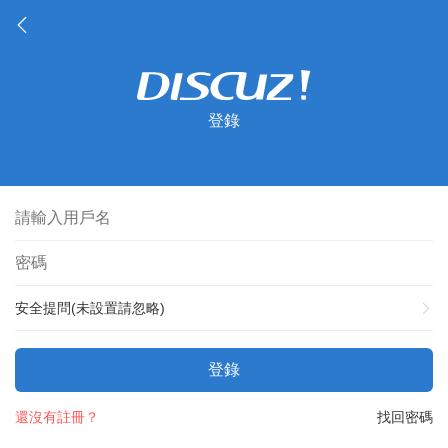
登錄
安全提問(未設置請忽略)
登錄
還沒有註冊？
找回密碼