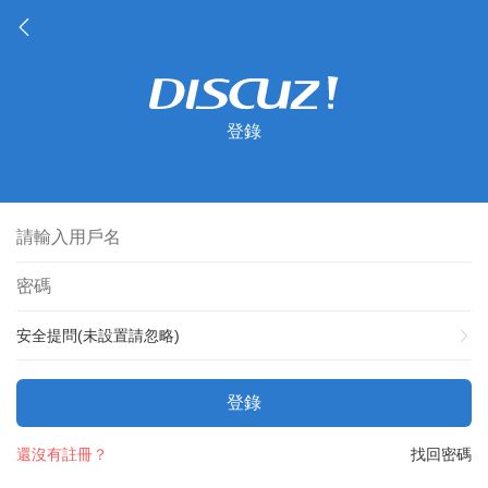
登錄
安全提問(未設置請忽略)
登錄
還沒有註冊？
找回密碼