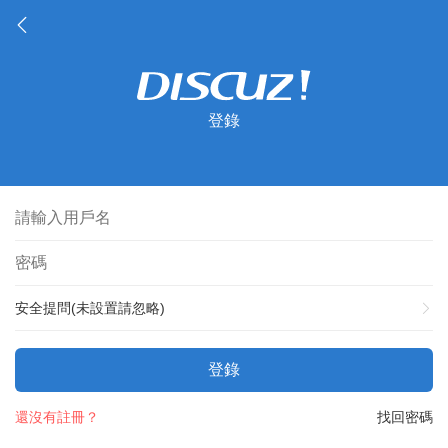
登錄
安全提問(未設置請忽略)
登錄
還沒有註冊？
找回密碼