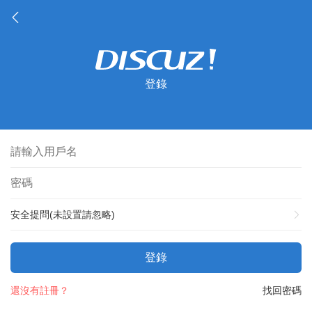
登錄
安全提問(未設置請忽略)
登錄
還沒有註冊？
找回密碼