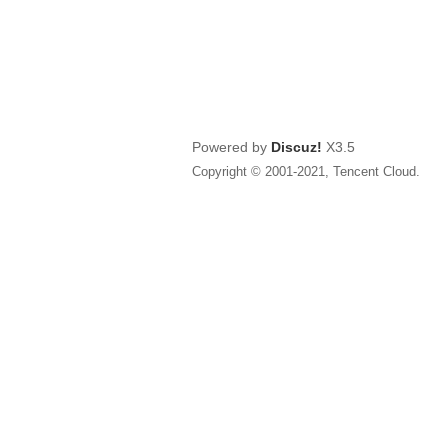
Powered by
Discuz!
X3.5
Copyright © 2001-2021, Tencent Cloud.