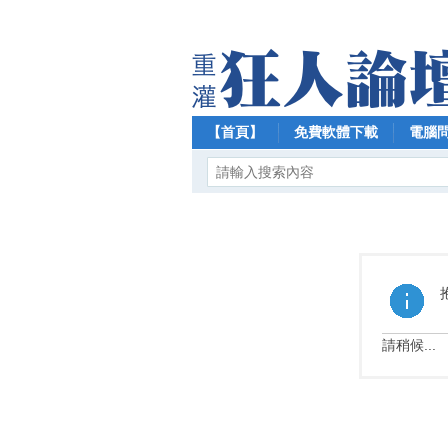
【首頁】
免費軟體下載
電腦
請稍候...