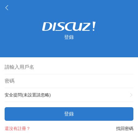
登錄
安全提問(未設置請忽略)
登錄
還沒有註冊？
找回密碼