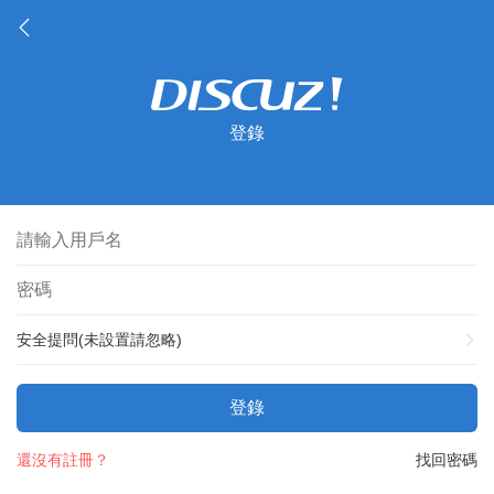
登錄
安全提問(未設置請忽略)
登錄
還沒有註冊？
找回密碼