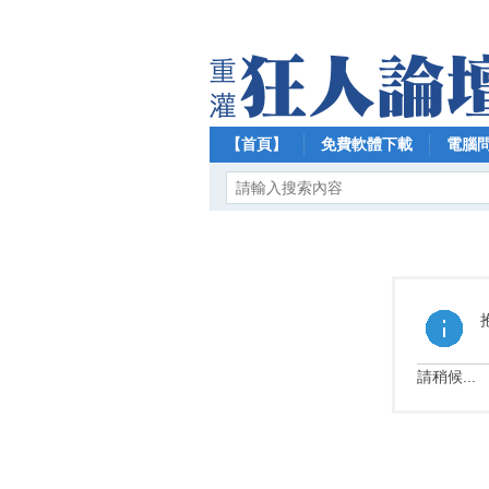
【首頁】
免費軟體下載
電腦
請稍候...