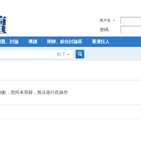
用戶名
密碼
問題、討論
導讀
閒聊、綜合討論區
重灌狂人
帖子
搜
索
抱歉，您尚未登錄，無法進行此操作