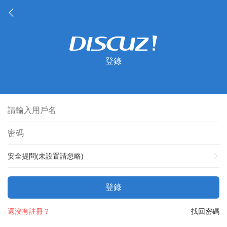
登錄
安全提問(未設置請忽略)
登錄
還沒有註冊？
找回密碼