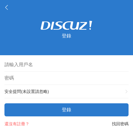
登錄
安全提問(未設置請忽略)
登錄
還沒有註冊？
找回密碼