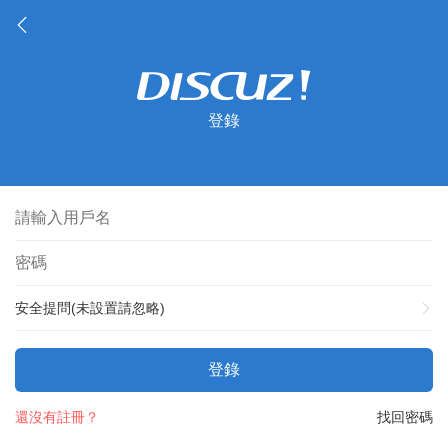
登錄
安全提問(未設置請忽略)
登錄
還沒有註冊？
找回密碼