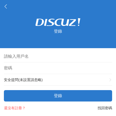
登錄
安全提問(未設置請忽略)
登錄
還沒有註冊？
找回密碼