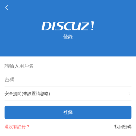
登錄
安全提問(未設置請忽略)
登錄
還沒有註冊？
找回密碼