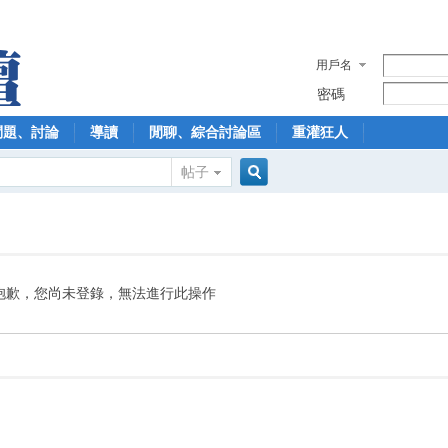
用戶名
密碼
問題、討論
導讀
閒聊、綜合討論區
重灌狂人
帖子
搜
索
抱歉，您尚未登錄，無法進行此操作