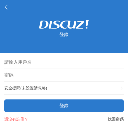
登錄
安全提問(未設置請忽略)
登錄
還沒有註冊？
找回密碼