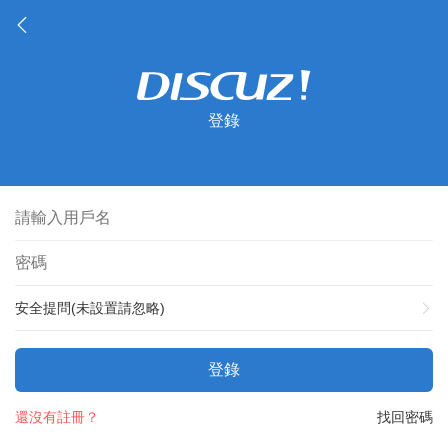
登錄
安全提問(未設置請忽略)
登錄
還沒有註冊？
找回密碼