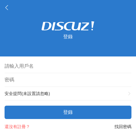
登錄
安全提問(未設置請忽略)
登錄
還沒有註冊？
找回密碼