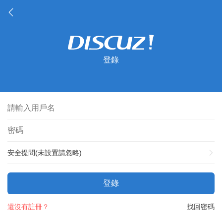
登錄
安全提問(未設置請忽略)
登錄
還沒有註冊？
找回密碼