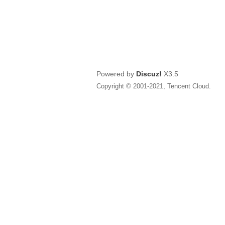
Powered by
Discuz!
X3.5
Copyright © 2001-2021, Tencent Cloud.