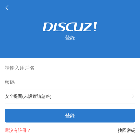
登錄
安全提問(未設置請忽略)
登錄
還沒有註冊？
找回密碼