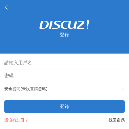
登錄
安全提問(未設置請忽略)
登錄
還沒有註冊？
找回密碼