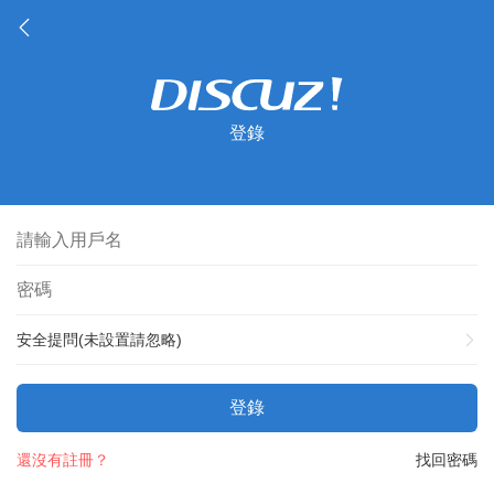
登錄
安全提問(未設置請忽略)
登錄
還沒有註冊？
找回密碼