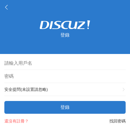
登錄
安全提問(未設置請忽略)
登錄
還沒有註冊？
找回密碼