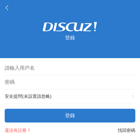
登錄
安全提問(未設置請忽略)
登錄
還沒有註冊？
找回密碼