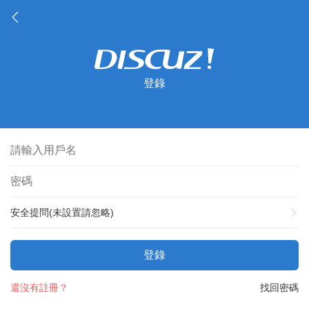
登錄
安全提問(未設置請忽略)
登錄
還沒有註冊？
找回密碼