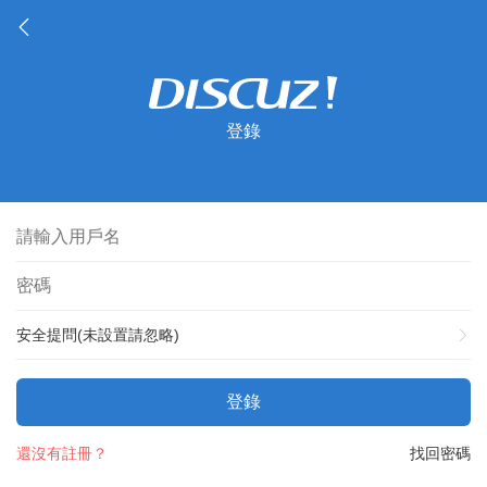
登錄
安全提問(未設置請忽略)
登錄
還沒有註冊？
找回密碼