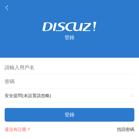
登錄
安全提問(未設置請忽略)
登錄
還沒有註冊？
找回密碼