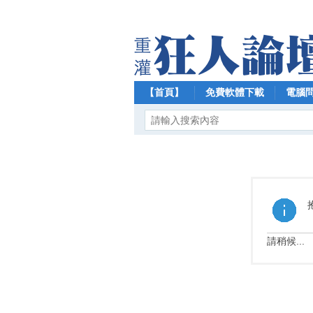
【首頁】
免費軟體下載
電腦
請稍候...