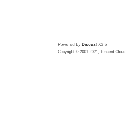
Powered by
Discuz!
X3.5
Copyright © 2001-2021, Tencent Cloud.