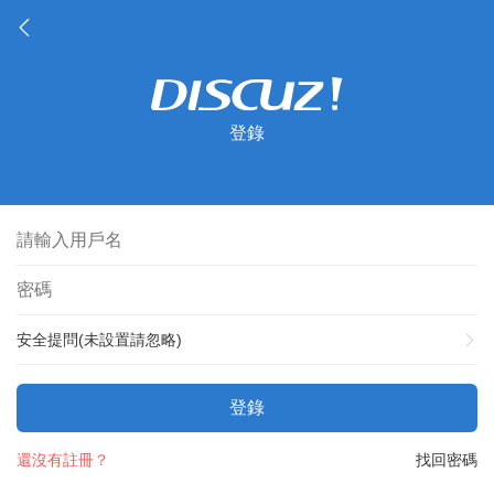
登錄
安全提問(未設置請忽略)
登錄
還沒有註冊？
找回密碼