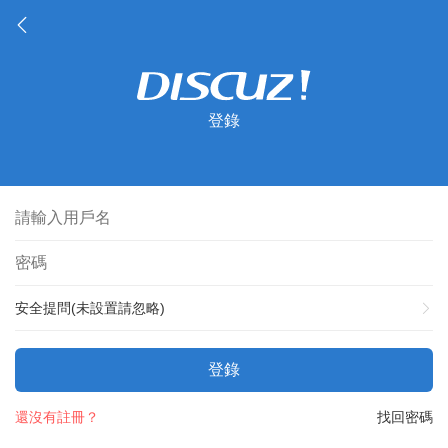
登錄
安全提問(未設置請忽略)
登錄
還沒有註冊？
找回密碼