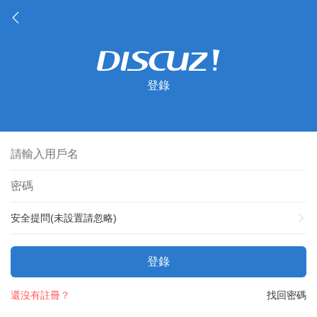
登錄
安全提問(未設置請忽略)
登錄
還沒有註冊？
找回密碼