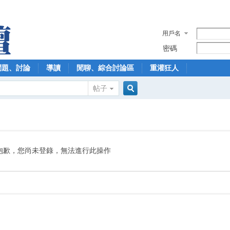
用戶名
密碼
問題、討論
導讀
閒聊、綜合討論區
重灌狂人
帖子
搜
索
抱歉，您尚未登錄，無法進行此操作