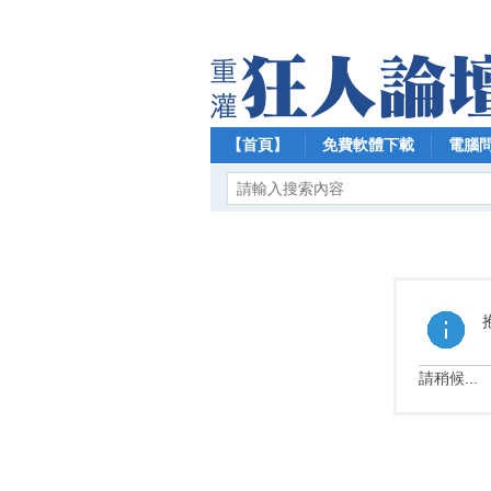
【首頁】
免費軟體下載
電腦
請稍候...